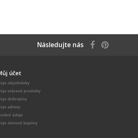
Následujte nás
Můj účet
oje objednávky
oje vrácené produkty
oje dobropisy
oje adresy
sobní údaje
oje slevové kupóny