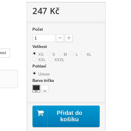
247 Kč
Počet
Velikost
rest
XS
S
M
L
XL
XXL
XXXL
Pohlaví
Unisex
Barva trička
Přidat do
košíku