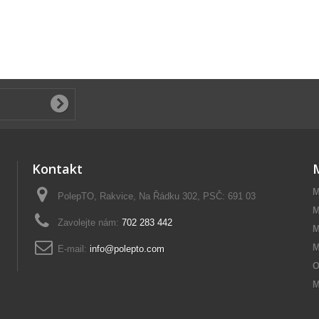
Kontakt
M
PolepTO, Rakvice, Na Řádku 302, PSČ: 691 03
M
Zavolejte nám:
702 283 442
M
M
E-mail:
info@polepto.com
O
M