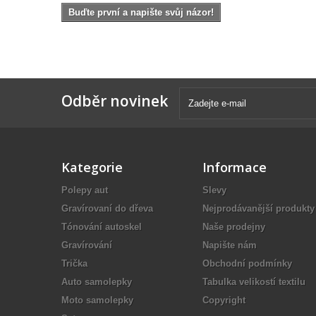
Buďte první a napište svůj názor!
Odběr novinek
Kategorie
Informace
Polepy aut
Slevy
Gravírovaní do dřeva
Nejprodávanější produkty
Tónování autoskel
Naše prodejny
Gravírování
Napište nám
Trička
Obchodní podmínky
Auto samolepky
Tabulka velikostí textilu
Moto samolepky
Copyright