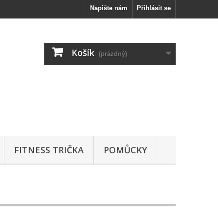
Napište nám
Přihlásit se
Košík
(prázdný)
FITNESS TRIČKA
POMŮCKY